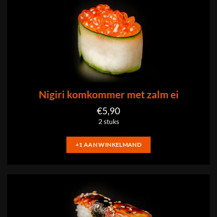
Nigiri komkommer met zalm ei
€
5,90
2 stuks
+1 AAN WINKELMAND