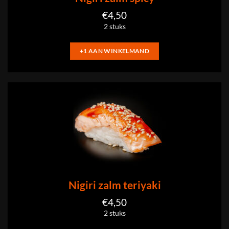
€
4,50
2 stuks
+1 AAN WINKELMAND
Nigiri zalm teriyaki
€
4,50
2 stuks