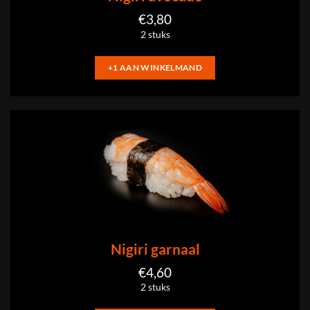
€
3,80
2 stuks
+1 AAN WINKELMAND
Nigiri garnaal
€
4,60
2 stuks