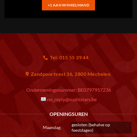
+1 AAN WINKELMAND
Tel: 015 55 39 44
Zandpoortvest 36, 2800 Mechelen
Ondernemingsnummer:
BE0797957236
no_reply@sushistars.be
OPENINGSUREN
gesloten (behalve op
Maandag:
feestdagen)