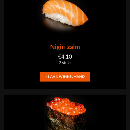
Nigiri zalm
€
4,10
2 stuks
+1 AAN WINKELMAND