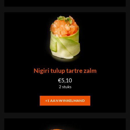
Nigiri tulup tartre zalm
€
5,10
2 stuks
+1 AAN WINKELMAND