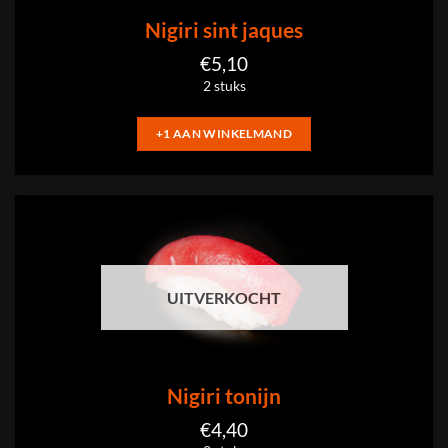
Nigiri sint jaques
€
5,10
2 stuks
+1 AAN WINKELMAND
UITVERKOCHT
Nigiri tonijn
€
4,40