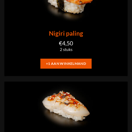
Nigiri paling
€
4,50
2 stuks
+1 AAN WINKELMAND