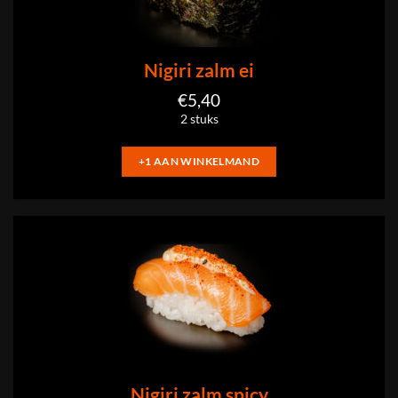
Nigiri zalm ei
€
5,40
2 stuks
+1 AAN WINKELMAND
Nigiri zalm spicy