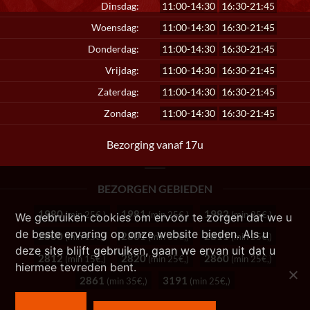
Dinsdag:
11:00-14:30
16:30-21:45
Woensdag:
11:00-14:30
16:30-21:45
Donderdag:
11:00-14:30
16:30-21:45
Vrijdag:
11:00-14:30
16:30-21:45
Zaterdag:
11:00-14:30
16:30-21:45
Zondag:
11:00-14:30
16:30-21:45
Bezorging vanaf 17u
BEZORGEN GEBIEDEN
1980
1981
1982
(min 25€,)
(min 25€,)
(min 25€,)
We gebruiken cookies om ervoor te zorgen dat we u
de beste ervaring op onze website bieden. Als u
2800
2801
2811
(min 15€,)
(min 35€,)
(min 25€,)
deze site blijft gebruiken, gaan we ervan uit dat u
2812
2820
2860
(min 15€,)
(min 25€,)
(min 25€,)
hiermee tevreden bent.
2861
3191
(min 35€,)
(min 25€,)