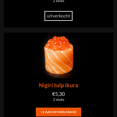
2 stuks
uitverkocht
Nigiri tulp ikura
€
5,30
2 stuks
+1 AAN WINKELMAND