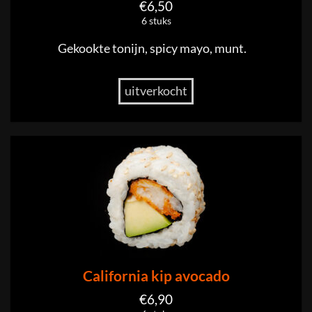
€
6,50
6 stuks
Gekookte tonijn, spicy mayo, munt.
uitverkocht
California kip avocado
€
6,90