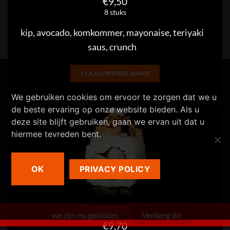
€
9,50
8 stuks
kip, avocado, komkommer, mayonaise, teriyaki
saus, crunch
+1 AAN WINKELMAND
We gebruiken cookies om ervoor te zorgen dat we u
de beste ervaring op onze website bieden. Als u
deze site blijft gebruiken, gaan we ervan uit dat u
hiermee tevreden bent.
OK
PRIVACY POLICY
Crunch surimi
we zijn nu gesloten
Verberg dit
€
9,70