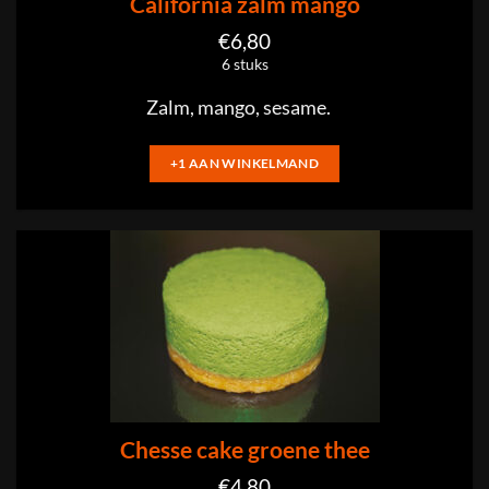
California zalm mango
€
6,80
6 stuks
Zalm, mango, sesame.
+1 AAN WINKELMAND
Chesse cake groene thee
€
4,80