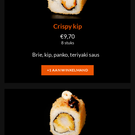
Crispy kip
€
9,70
8 stuks
Brie, kip, panko, teriyaki saus
+1 AAN WINKELMAND