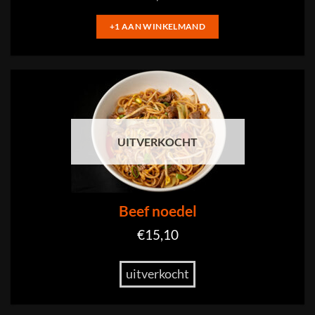
+1 AAN WINKELMAND
UITVERKOCHT
Beef noedel
€
15,10
uitverkocht