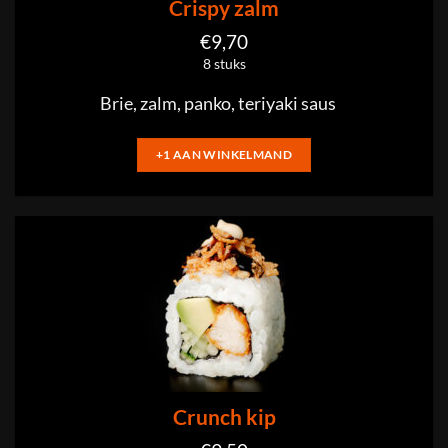
Crispy zalm
€
9,70
8 stuks
Brie, zalm, panko, teriyaki saus
+1 AAN WINKELMAND
Crunch kip