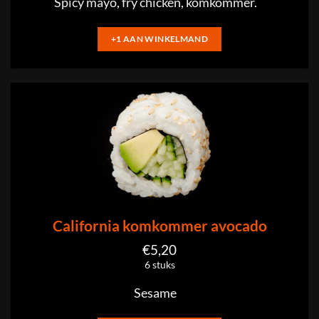
Spicy mayo, fry chicken, komkommer.
+1 AAN WINKELMAND
California komkommer avocado
€
5,20
6 stuks
Sesame