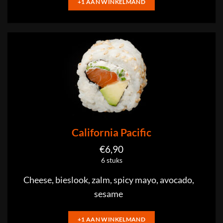
+1 AAN WINKELMAND
California Pacific
€
6,90
6 stuks
Cheese, bieslook, zalm, spicy mayo, avocado,
sesame
+1 AAN WINKELMAND