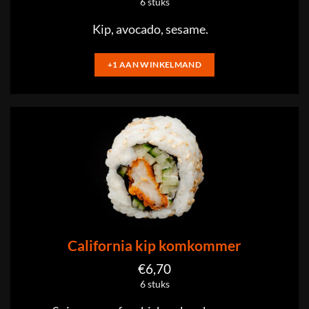
6 stuks
Kip, avocado, sesame.
+1 AAN WINKELMAND
California kip komkommer
€
6,70
6 stuks