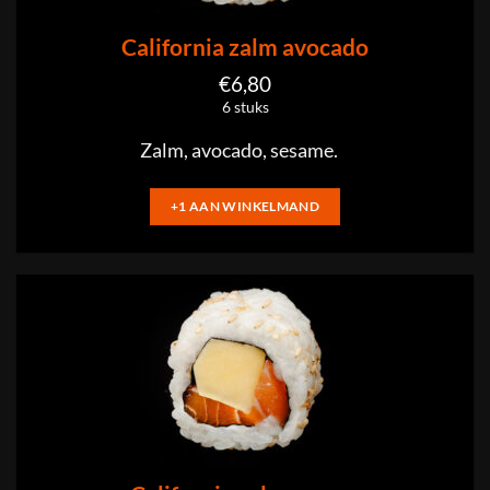
California zalm avocado
€
6,80
6 stuks
Zalm, avocado, sesame.
+1 AAN WINKELMAND