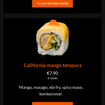
+1 AAN WINKELMAND
California mango tempura
€
7,90
6 stuks
Mango, masago, ebi fry, spicy mayo,
komkommer.