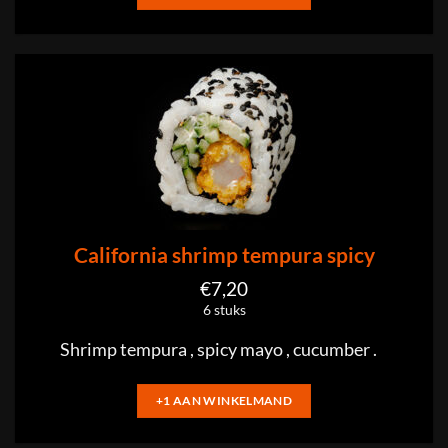
California shrimp tempura spicy
€
7,20
6 stuks
Shrimp tempura , spicy mayo , cucumber .
+1 AAN WINKELMAND