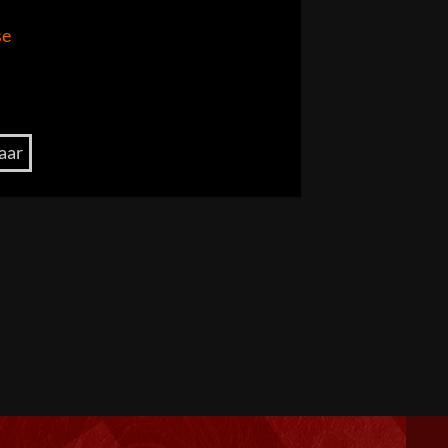
se
aar