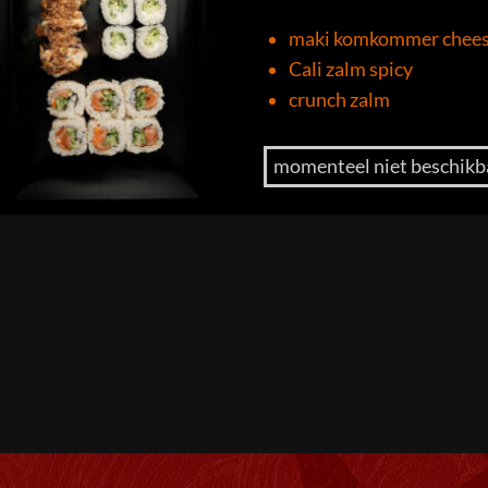
maki komkommer chee
Cali zalm spicy
crunch zalm
momenteel niet beschikb