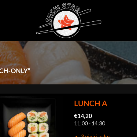
CH-ONLY”
LUNCH A
€
14,20
11:00 - 14:30
3 nigiri zalm