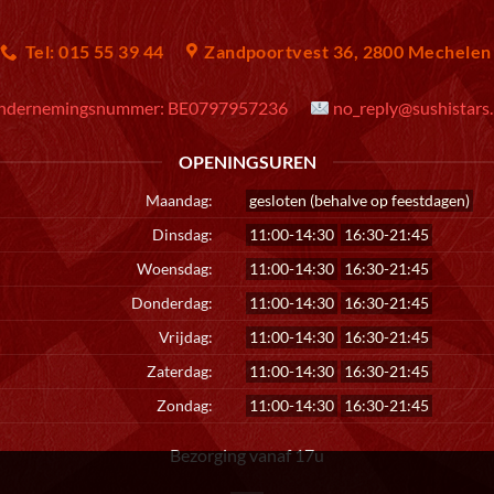
Tel: 015 55 39 44
Zandpoortvest 36, 2800 Mechelen
ndernemingsnummer:
BE0797957236
no_reply@sushistars
OPENINGSUREN
Maandag:
gesloten (behalve op feestdagen)
Dinsdag:
11:00-14:30
16:30-21:45
Woensdag:
11:00-14:30
16:30-21:45
Donderdag:
11:00-14:30
16:30-21:45
Vrijdag:
11:00-14:30
16:30-21:45
Zaterdag:
11:00-14:30
16:30-21:45
Zondag:
11:00-14:30
16:30-21:45
Bezorging vanaf 17u